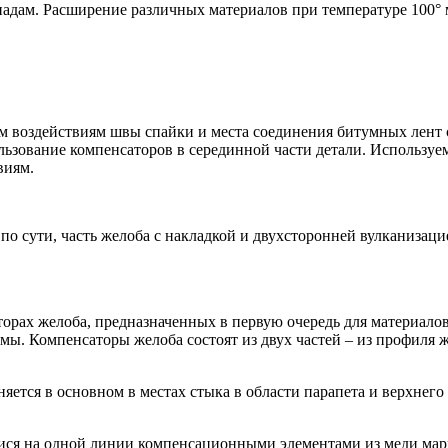
адам. Расширение различных материалов при температуре 100° 
м воздействиям швы спайки и места соединения битумных лент 
зование компенсаторов в серединной части детали. Используе
виям.
по сути, часть желоба с накладкой и двухсторонней вулканиза
торах желоба, предназначенных в первую очередь для материалов
ы. Компенсаторы желоба состоят из двух частей – из профиля ж
ется в основном в местах стыка в области парапета и верхнего
ся на одной линии компенсационными элементами из меди мар