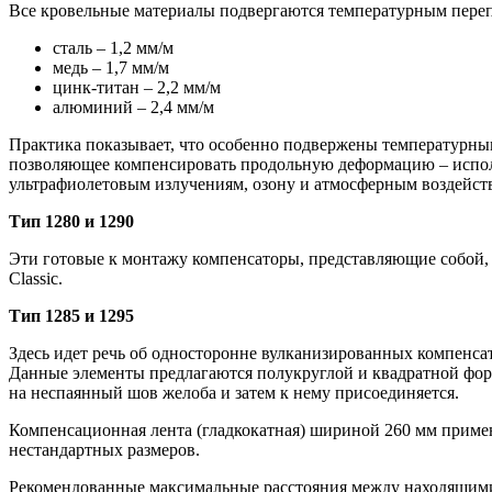
Все кровельные материалы подвергаются температурным переп
сталь – 1,2 мм/м
медь – 1,7 мм/м
цинк-титан – 2,2 мм/м
алюминий – 2,4 мм/м
Практика показывает, что особенно подвержены температурны
позволяющее компенсировать продольную деформацию – исполь
ультрафиолетовым излучениям, озону и атмосферным воздейст
Тип 1280 и 1290
Эти готовые к монтажу компенсаторы, представляющие собой, 
Classic.
Тип 1285 и 1295
Здесь идет речь об односторонне вулканизированных компенса
Данные элементы предлагаются полукруглой и квадратной форм
на неспаянный шов желоба и затем к нему присоединяется.
Компенсационная лента (гладкокатная) шириной 260 мм применя
нестандартных размеров.
Рекомендованные максимальные расстояния между находящими