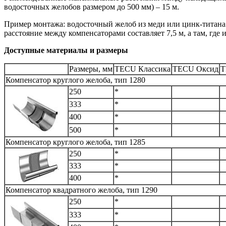
водосточных желобов размером до 500 мм) – 15 м.
Пример монтажа: водосточный желоб из меди или цинк-титана 
расстояние между компенсаторами составляет 7,5 м, а там, где 
Доступные материалы и размеры
Размеры, мм
TECU Классика
TECU Оксид
T
Компенсатор круглого желоба, тип 1280
250
*
333
*
400
*
500
*
Компенсатор круглого желоба, тип 1285
250
*
333
*
400
*
Компенсатор квадратного желоба, тип 1290
250
*
333
*