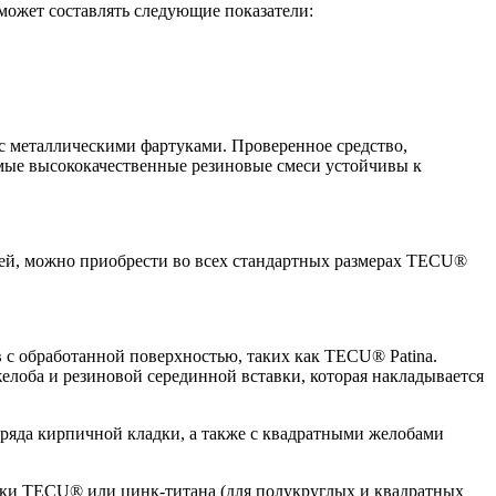
может составлять следующие показатели:
с металлическими фартуками. Проверенное средство,
мые высококачественные резиновые смеси устойчивы к
цией, можно приобрести во всех стандартных размерах TECU®
 с обработанной поверхностью, таких как TECU® Patina.
елоба и резиновой серединной вставки, которая накладывается
 ряда кирпичной кладки, а также с квадратными желобами
ки TECU® или цинк-титана (для полукруглых и квадратных