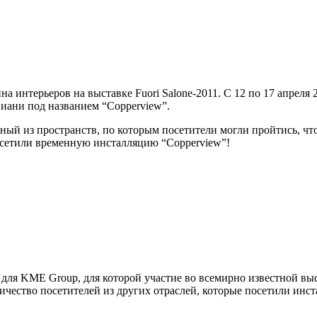
а интерьеров на выставке Fuori Salone-2011. С 12 по 17 апреля
иани под названием “Copperview”.
нный из пространств, по которым посетители могли пройтись, чт
осетили временную инсталляцию “Copperview”!
 для KME Group, для которой участие во всемирно известной вы
личество посетителей из других отраслей, которые посетили ин